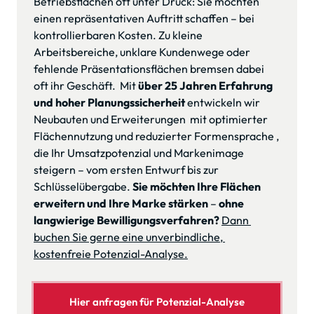
Betriebsflächen oft unter Druck: Sie möchten 
einen repräsentativen Auftritt schaffen – bei 
kontrollierbaren Kosten. Zu kleine 
Arbeitsbereiche, unklare Kundenwege oder 
fehlende Präsentationsflächen bremsen dabei 
oft ihr Geschäft.  Mit 
über 25 Jahren Erfahrung 
und hoher Planungssicherheit
 entwickeln wir 
Neubauten und Erweiterungen  mit optimierter 
Flächennutzung und reduzierter Formensprache , 
die Ihr Umsatzpotenzial und Markenimage 
steigern – vom ersten Entwurf bis zur 
Schlüsselübergabe. 
Sie möchten Ihre Flächen 
erweitern und Ihre Marke stärken
 – 
ohne 
langwierige Bewilligungsverfahren?
Dann 
buchen Sie gerne eine unverbindliche, 
kostenfreie Potenzial-Analyse.
Hier anfragen für Potenzial-Analyse